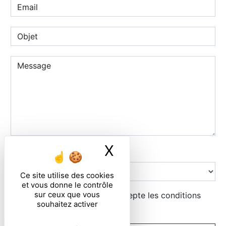
X
Masquer le ban
Combien font zero plus un
Ce site utilise des cookies
et vous donne le contrôle
sur ceux que vous
En cochant cette case, j'accepte les conditions
souhaitez activer
particulières ci-dessous **