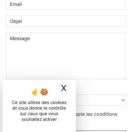
X
Masquer le ban
Combien font sept plus trois
Ce site utilise des cookies
et vous donne le contrôle
sur ceux que vous
En cochant cette case, j'accepte les conditions
souhaitez activer
particulières ci-dessous **