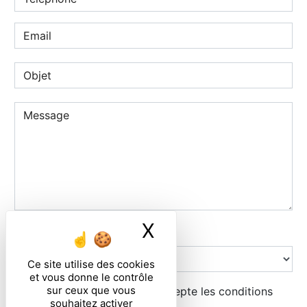
X
Masquer le ban
Combien font neuf plus zero
Ce site utilise des cookies
et vous donne le contrôle
sur ceux que vous
En cochant cette case, j'accepte les conditions
souhaitez activer