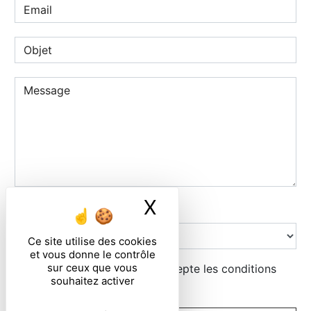
X
Masquer le ban
Combien font six plus neuf
Ce site utilise des cookies
et vous donne le contrôle
sur ceux que vous
En cochant cette case, j'accepte les conditions
souhaitez activer
particulières ci-dessous **