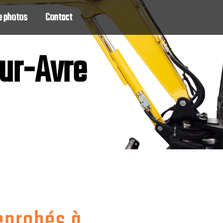
e photos
Contact
ur-Avre
enrobés à