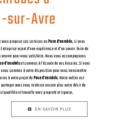
l-sur-Avre
c
vous propose ses services en
Pose d'enrobés
, si vous
. Entreprise usant d’une expérience et d’un savoir-faire de
en oeuvre pour vous satisfaire. Nous vous accompagnons
se d'enrobés
et sommes à l’écoute de vos besoins. Si vous
, nous sommes à votre disposition pour vous transmettre
res à votre projet de
Pose d'enrobés
. Notre métier est
le partager avec vous renforce encore plus notre désir de
st qualifiée et travaille avec propreté et rigueur.
EN SAVOIR PLUS