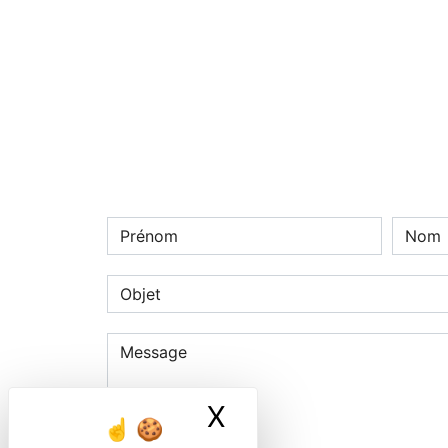
X
Masquer le ban