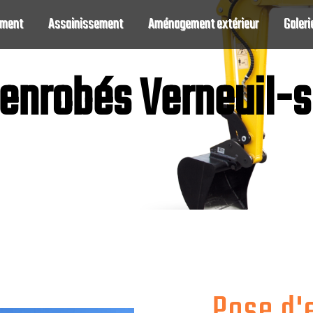
ement
Assainissement
Aménagement extérieur
Galeri
'enrobés Verneuil-s
Pose d'