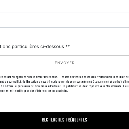
tions particulières ci-dessous **
ENVOYER
r et sont enregistrées dans un fichier informatisé. Elles sont destinées à et ses sous-traitants dans le seul bu
ement, de portabilité, de limitation, d’opposition, de retrait de votre consentement à tout moment et du droit d’i
 à l'adresse ou par courrier électronique à l'adresse . Un justificatif d'identité pourra vous être demandé. Nou
ultez le site cnil.fr pour plus d’informations sur vos droits.
RECHERCHES FRÉQUENTES