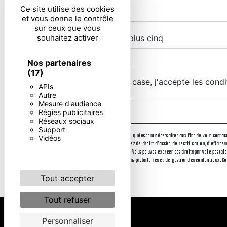
Ce site utilise des cookies
et vous donne le contrôle
sur ceux que vous
souhaitez activer
Combien font sept plus cinq
Nos partenaires
(17)
En cochant cette case, j'accepte les condi
APIs
Autre
Mesure d'audience
Régies publicitaires
Réseaux sociaux
Support
** Les données personnelles communiquées sont nécessaires aux fins de vous contacte
Vidéos
destinataires suivants: . Vous disposez de droits d’accès, de rectification, d’effac
le sort de vos données post-mortem. Vous pouvez exercer ces droits par voie postale
durée de prescription légale aux fins probatoires et de gestion des contentieux. Cons
Tout accepter
Tout refuser
Personnaliser