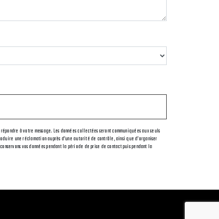
t de répondre à votre message. Les données collectées seront communiquées aux seuls
ntroduire une réclamation auprès d’une autorité de contrôle, ainsi que d’organiser
s conservons vos données pendant la période de prise de contact puis pendant la