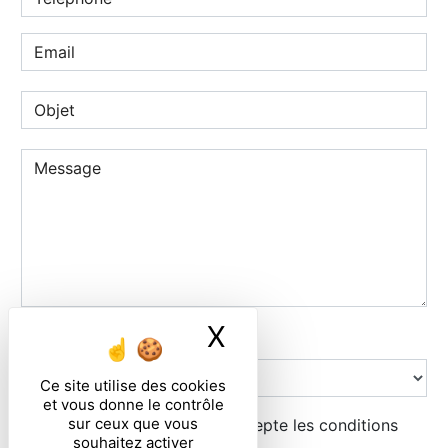
X
Masquer le ban
Combien font deux plus zero
Ce site utilise des cookies
et vous donne le contrôle
sur ceux que vous
En cochant cette case, j'accepte les conditions
souhaitez activer