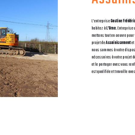
L’entreprise
Gastine Frédéri
habitez à
L'Orne
. Entreprise
mettons tout en oeuvre pour
projet de
Assainissement
et
nous sommes à votre dispos
nécessaires à votre projet 
et le partager avec vous ren
est qualifiée et travaille ave