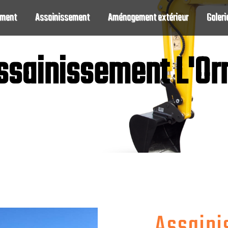
ement
Assainissement
Aménagement extérieur
Galeri
ssainissement L'Or
Assaini