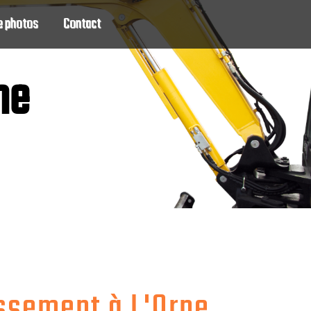
e photos
Contact
ne
ssement à L'Orne