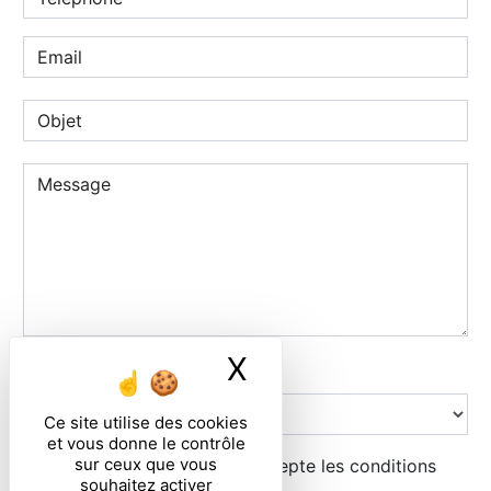
X
Masquer le ban
Combien font huit plus six
Ce site utilise des cookies
et vous donne le contrôle
sur ceux que vous
En cochant cette case, j'accepte les conditions
souhaitez activer