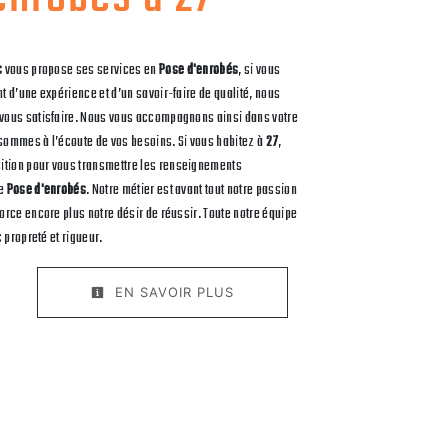
c
vous propose ses services en
Pose d'enrobés
, si vous
nt d’une expérience et d’un savoir-faire de qualité, nous
 vous satisfaire. Nous vous accompagnons ainsi dans votre
sommes à l’écoute de vos besoins. Si vous habitez à
27
,
ition pour vous transmettre les renseignements
de
Pose d'enrobés
. Notre métier est avant tout notre passion
force encore plus notre désir de réussir. Toute notre équipe
c propreté et rigueur.
EN SAVOIR PLUS