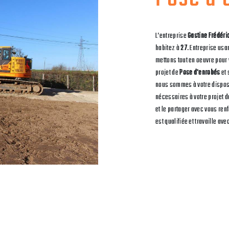
L’entreprise
Gastine Frédéri
habitez à
27
. Entreprise usa
mettons tout en oeuvre pour
projet de
Pose d'enrobés
et 
nous sommes à votre dispos
nécessaires à votre projet 
et le partager avec vous ren
est qualifiée et travaille ave