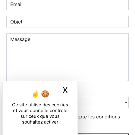
X
Masquer le ban
Combien font zero plus cinq
Ce site utilise des cookies
et vous donne le contrôle
sur ceux que vous
En cochant cette case, j'accepte les conditions
souhaitez activer
particulières ci-dessous **